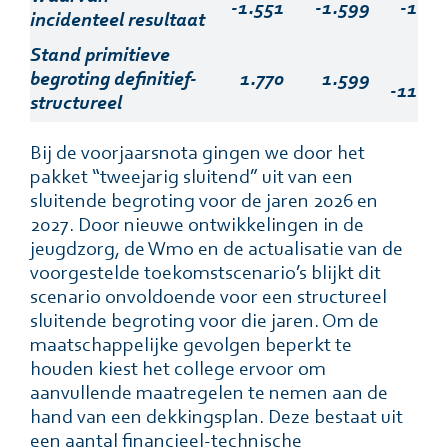
-1.551
-1.599
-1.34
incidenteel resultaat
Stand primitieve
begroting definitief-
1.770
1.599
-11.58
structureel
Bij de voorjaarsnota gingen we door het
pakket “tweejarig sluitend” uit van een
sluitende begroting voor de jaren 2026 en
2027. Door nieuwe ontwikkelingen in de
jeugdzorg, de Wmo en de actualisatie van de
voorgestelde toekomstscenario’s blijkt dit
scenario onvoldoende voor een structureel
sluitende begroting voor die jaren. Om de
maatschappelijke gevolgen beperkt te
houden kiest het college ervoor om
aanvullende maatregelen te nemen aan de
hand van een dekkingsplan. Deze bestaat uit
een aantal financieel-technische