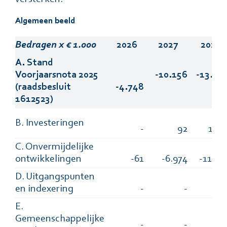
Algemeen beeld
Bedragen x € 1.000
2026
2027
2028
A. Stand
Voorjaarsnota 2025
-10.156
-13.96
(raadsbesluit
-4.748
1612523)
B. Investeringen
-
92
1.32
C. Onvermijdelijke
ontwikkelingen
-61
-6.974
-11.95
D. Uitgangspunten
en indexering
-
-
E.
Gemeenschappelijke
-
-