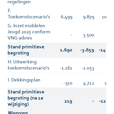
regelingen
F.
Toekomstscenario's
6.499
9.879
10.59
G. Inzet middelen
Jeugd 2025 conform
-
3.500
VNG advies
Stand primitieve
1.690
-3.659
-14.00
begroting
H. Uitwerking
toekomstscenario's
-1.161
-1.053
-85
I. Dekkingsplan
-310
4.712
1.93
Stand primitieve
begroting (na 1e
219
-
-12.93
wijziging)
Waarvan