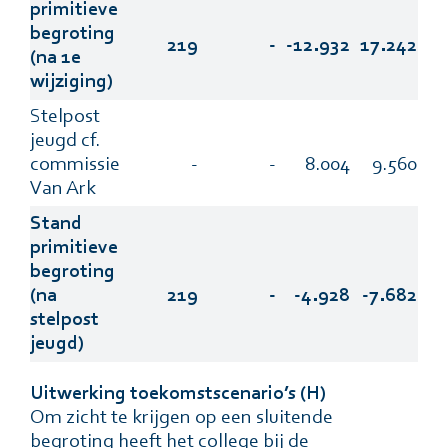
primitieve
begroting
219
-
-12.932
17.242
(na 1e
wijziging)
Stelpost
jeugd cf.
commissie
-
-
8.004
9.560
Van Ark
Stand
primitieve
begroting
(na
219
-
-4.928
-7.682
stelpost
jeugd)
Uitwerking toekomstscenario’s (H)
Om zicht te krijgen op een sluitende
begroting heeft het college bij de