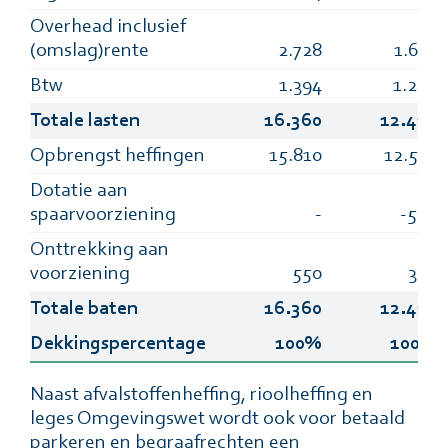
Overhead inclusief
(omslag)rente
2.728
1.615
Btw
1.394
1.200
Totale lasten
16.360
12.410
Opbrengst heffingen
15.810
12.530
Dotatie aan
spaarvoorziening
-
-500
Onttrekking aan
voorziening
550
380
Totale baten
16.360
12.410
Dekkingspercentage
100%
100%
Naast afvalstoffenheffing, rioolheffing en
leges Omgevingswet wordt ook voor betaald
parkeren en begraafrechten een