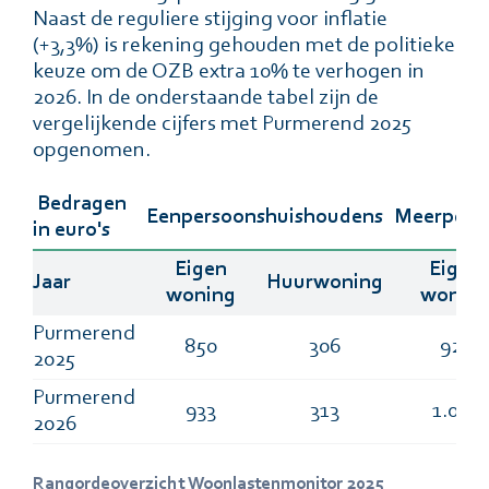
Naast de reguliere stijging voor inflatie
(+3,3%) is rekening gehouden met de politieke
keuze om de OZB extra 10% te verhogen in
2026. In de onderstaande tabel zijn de
vergelijkende cijfers met Purmerend 2025
opgenomen.
Bedragen
Eenpersoonshuishoudens
Meerpers
in euro's
Eigen
Eigen
Jaar
Huurwoning
woning
wonin
Purmerend
850
306
927
2025
Purmerend
933
313
1.011
2026
Rangordeoverzicht Woonlastenmonitor 2025