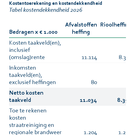
Kostentoerekening en kostendekkendheid
Tabel kostendekkendheid 2026
Afvalstoffen
Rioolheffing
Bedragen x € 1.000
heffing
Kosten taakveld(en),
inclusief
(omslag)rente
11.114
8.391
Inkomsten
taakveld(en),
exclusief heffingen
80
-
Netto kosten
taakveld
11.034
8.391
Toe te rekenen
kosten
straatreiniging en
regionale brandweer
1.204
1.204