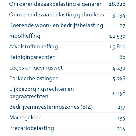
Onroerendezaakbelasting eigenaren
18.828
Onroerendezaakbelasting gebruikers
3.194
Roerende woon- en bedrijfsbelasting
27
Rioolheffing
12.530
Afvalstoffenheffing
15.810
Reinigingsrechten
80
Leges omgevingswet
4.232
Parkeerbelastingen
5.238
Lijkbezorgingsrechten en
1.058
begraafrechten
Bedrijveninvesteringszones (BIZ)
237
Marktgelden
135
Precariobelasting
314