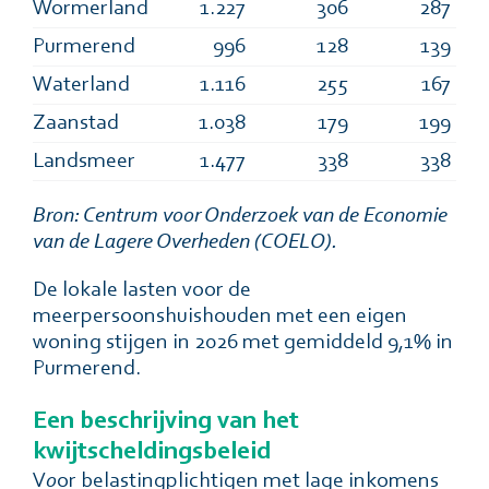
Wormerland
1.227
306
287
Purmerend
996
128
139
Waterland
1.116
255
167
Zaanstad
1.038
179
199
Landsmeer
1.477
338
338
Bron: Centrum voor Onderzoek van de Economie
van de Lagere Overheden (COELO).
De lokale lasten voor de
meerpersoonshuishouden met een eigen
woning stijgen in 2026 met gemiddeld 9,1% in
Purmerend.
Een beschrijving van het
kwijtscheldingsbeleid
V
o
or belastingplichtigen met lage inkomens