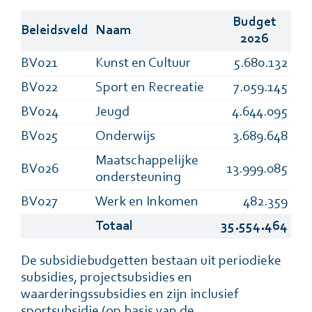
Budget
Beleidsveld
Naam
2026
BV021
Kunst en Cultuur
5.680.132
BV022
Sport en Recreatie
7.059.145
BV024
Jeugd
4.644.095
BV025
Onderwijs
3.689.648
Maatschappelijke
BV026
13.999.085
ondersteuning
BV027
Werk en Inkomen
482.359
Totaal
35.554.464
De subsidiebudgetten bestaan uit periodieke
subsidies, projectsubsidies en
waarderingssubsidies en zijn inclusief
sportsubsidie (op basis van de