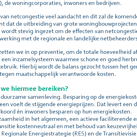
 de woningcorporaties, inwoners en bedrĳven.
van netcongestie veel aandacht en dit zal de komend
ekent dat de uitbreiding van grote woningbouwproject
r wordt stevig ingezet om de effecten van netconges
werking met de regionale en landelijke netbeheerders
etten we in op preventie, om de totale hoeveelheid a
t een inzamelsysteem waarmee schone en goed herbr
ruik. Hierbij wordt de balans gezocht tussen het g
, tegen maatschappelijk verantwoorde kosten.
 we hiermee bereiken?
duurzame samenleving. Besparing op de energiekoste
en voelt de stĳgende energieprĳzen. Dat levert een 
koord én inwoners besparen op hun energiekosten.
zaamheid in het algemeen, een actieve faciliterende 
ransitie kostenneutraal en met behoud van keuzevrĳhe
 Regionale Energiestrategie (RES) en de Transitievi