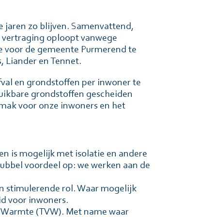
e jaren zo blijven. Samenvattend,
en vertraging oploopt vanwege
tie voor de gemeente Purmerend te
, Liander en Tennet.
fval en grondstoffen per inwoner te
uikbare grondstoffen gescheiden
emak voor onze inwoners en het
n is mogelĳk met isolatie en andere
dubbel voordeel op: we werken aan de
en stimulerende rol. Waar mogelijk
id voor inwoners.
sie Warmte (TVW). Met name waar